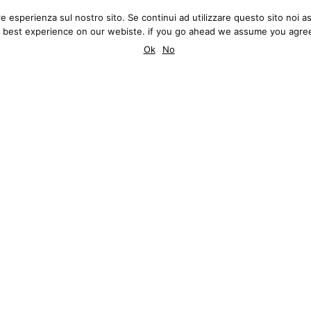
ore esperienza sul nostro sito. Se continui ad utilizzare questo sito no
MATTEO INNOCENTI
Q.
BLOG
REVIEWS
 best experience on our webiste. if you go ahead we assume you agree
PHOTOGRAPHY
Ok
No