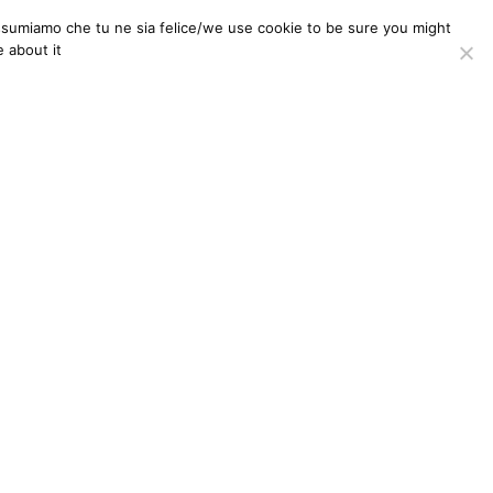
i assumiamo che tu ne sia felice/we use cookie to be sure you might
ONE TO ONE
CONTACTS
 about it